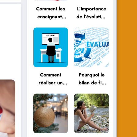
Comment les
L’importance
enseignants
de l’évolution
peuvent
personnelle
évoluer avec
dans le
les
parcours
méthodologies
éducatif
éducatives
Comment
Pourquoi le
réaliser un
bilan de fin
bilan de fin
d’année est
d’année
essentiel pour
efficace ?
votre
entreprise ?