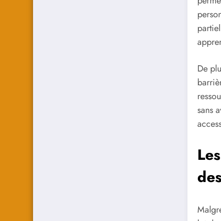
permet
person
partie
appren
De plus
barriè
ressou
sans a
access
Les
des
Malgré