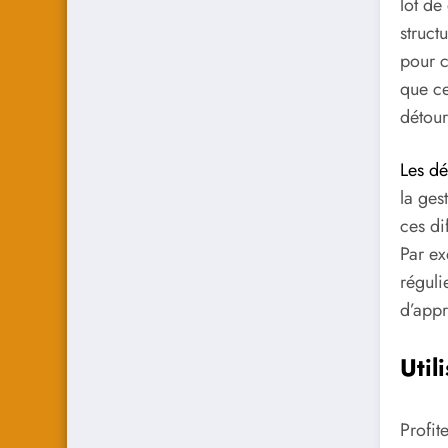
lot de
struct
pour c
que ce
détour
Les dé
la ges
ces di
Par ex
réguli
d’appr
Util
Profit