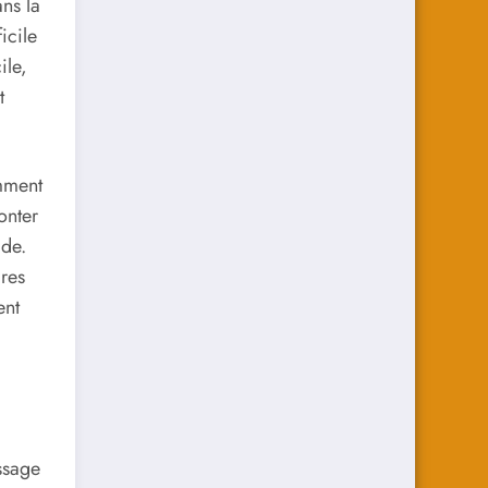
ans la
icile
ile,
t
mment
onter
ide.
ires
ent
ssage