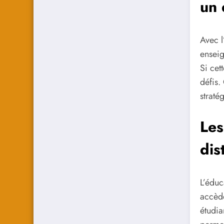
un 
Avec l
enseig
Si cet
défis.
straté
Les
dis
L’éduc
accède
étudia