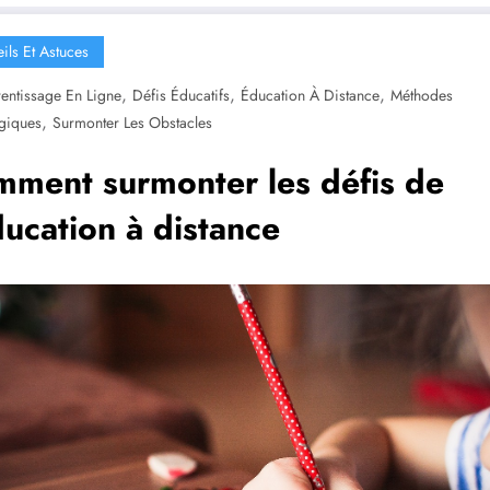
ils Et Astuces
,
,
,
entissage En Ligne
Défis Éducatifs
Éducation À Distance
Méthodes
,
giques
Surmonter Les Obstacles
ment surmonter les défis de
ducation à distance