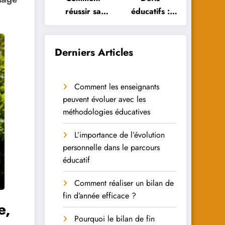
réussir sa
éducatifs :
réorientation
Comment les
scolaire :
élèves
conseils et
peuvent-ils y
Derniers Articles
astuces
faire face ?
Comment les enseignants
peuvent évoluer avec les
méthodologies éducatives
L’importance de l’évolution
personnelle dans le parcours
éducatif
Comment réaliser un bilan de
fin d’année efficace ?
e,
Pourquoi le bilan de fin