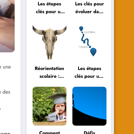
Les étapes
Les clés pour
clés pour un
évoluer dans
bilan de fin
l’éducation
d’année réussi
moderne
e une
Réorientation
Les étapes
scolaire :
clés pour une
témoignages
réorientation
e des
et parcours
scolaire
inspirants
réussie
e
Comment
Défis
sage