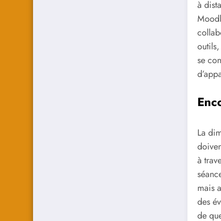
à dis
Moodle
collab
outils
se con
d’app
Enco
La dim
doiven
à trav
séance
mais a
des év
de que