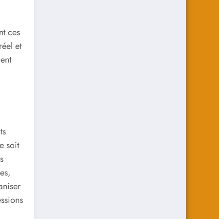
nt ces
réel et
ment
ts
e soit
s
es,
aniser
essions