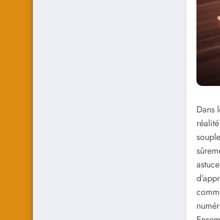
Dans l
réalit
souple
sûreme
astuce
d’appr
commen
numéri
Ensem