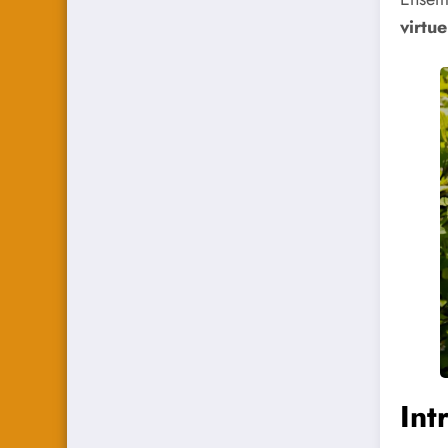
virtue
Int