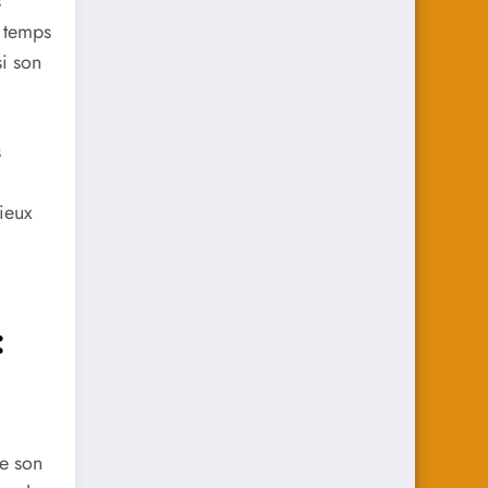
s
à temps
si son
s
ieux
:
e son