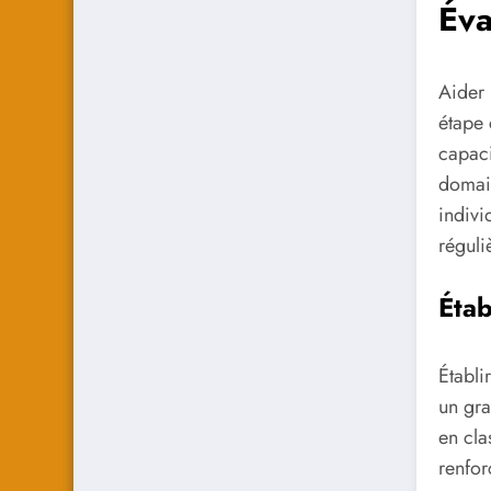
Éva
Aider 
étape 
capaci
domain
indivi
réguli
Étab
Établir
un gra
en cla
renfor