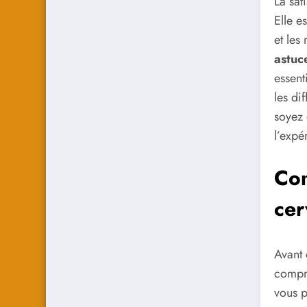
La sat
Elle e
et les 
astuc
essent
les di
soyez 
l’expé
Com
cer
Avant 
compre
vous p