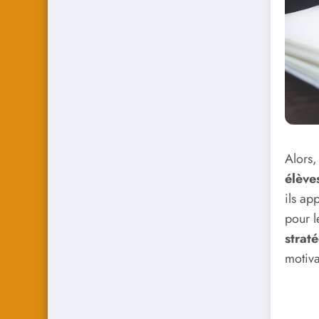
Alors,
élève
ils ap
pour l
strat
motiva