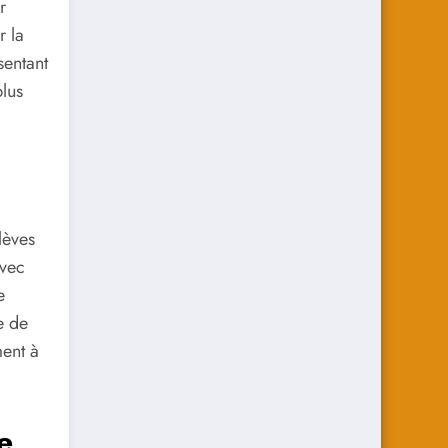
r
r la
sentant
plus
lèves
avec
e
e de
ment à
e