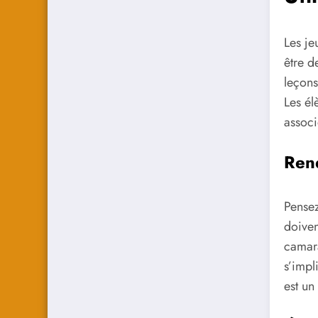
Les je
être d
leçons
Les él
associ
Rend
Pensez
doiven
camara
s’impl
est un