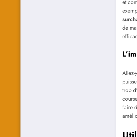
et com
exempl
surch
de man
effica
L’im
Allez-
puisse
trop d
course
faire 
amélio
Uti