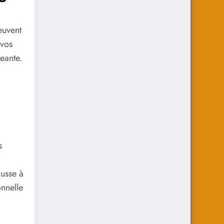
euvent
 vos
eante.
s
ousse à
onnelle