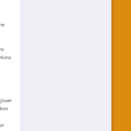
ne
ns
tions
 jouer
tion
ur