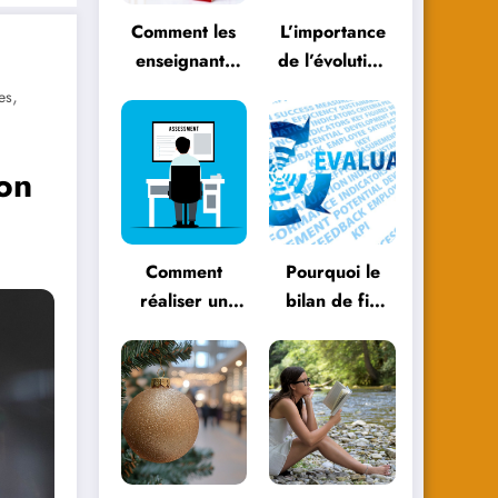
Comment les
L’importance
enseignants
de l’évolution
peuvent
personnelle
,
es
évoluer avec
dans le
les
parcours
ion
méthodologies
éducatif
éducatives
Comment
Pourquoi le
réaliser un
bilan de fin
bilan de fin
d’année est
d’année
essentiel pour
efficace ?
votre
entreprise ?