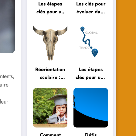
Les étapes
Les clés pour
clés pour un
évoluer dans
bilan de fin
l’éducation
d’année réussi
moderne
Réorientation
Les étapes
ntents,
scolaire :
clés pour une
aire
témoignages
réorientation
e
et parcours
scolaire
inspirants
réussie
leur
Comment
Défis