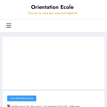
Aller
Orientation Ecole
au
contenu
Trouver la voie qui vous correspond
Actualités Éducatives
,
,
Amélioration De L'éducation
Encadrement Éducatif
Méthodes