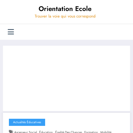
Aller
Orientation Ecole
au
contenu
Trouver la voie qui vous correspond
Actualités Éducatives
,
,
,
,
Ascenseur Social
Éducation
Égalité Des Chances
Formation
Mobilité