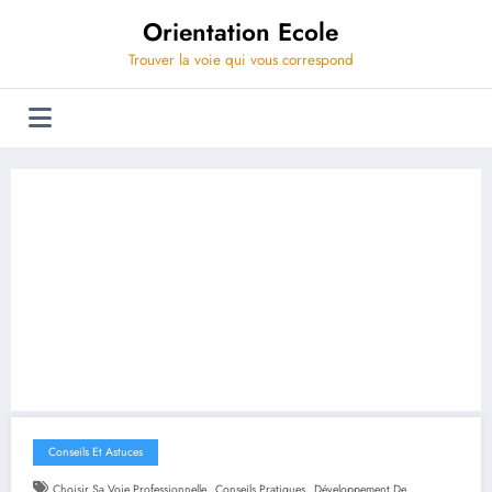
Aller
Orientation Ecole
au
contenu
Trouver la voie qui vous correspond
Conseils Et Astuces
,
,
Choisir Sa Voie Professionnelle
Conseils Pratiques
Développement De