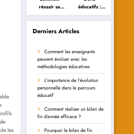
réussir sa
éducatifs :
réorientation
Comment les
scolaire :
élèves
conseils et
peuvent-ils y
Derniers Articles
astuces
faire face ?
Comment les enseignants
peuvent évoluer avec les
méthodologies éducatives
L’importance de l’évolution
personnelle dans le parcours
éducatif
able
e
Comment réaliser un bilan de
rofils
fin d’année efficace ?
 de
le les
Pourquoi le bilan de fin