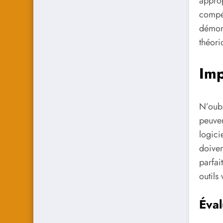
approp
compét
démons
théori
Imp
N’oubl
peuven
logici
doiven
parfai
outils
Éval