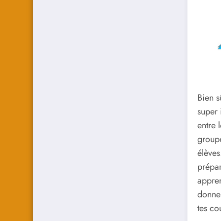
Bien s
super 
entre 
groupe
élèves
prépar
appren
donner
tes co