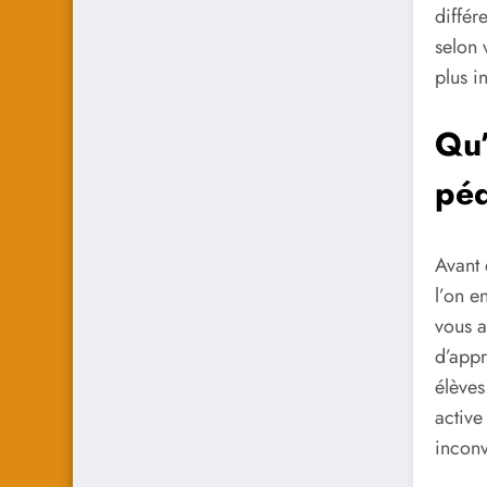
différ
selon 
plus i
Qu’
pé
Avant 
l’on e
vous a
d’appr
élèves
active
inconv