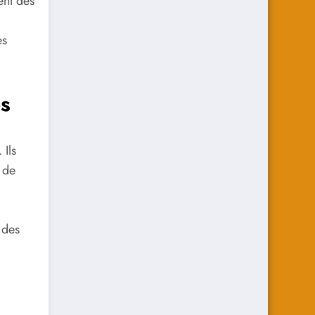
ent des
es
s
. Ils
 de
 des