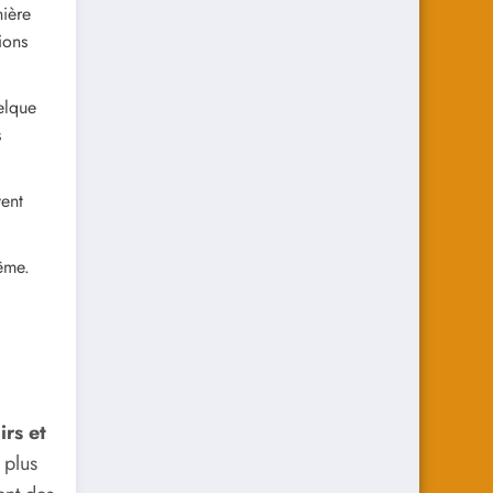
ière
ions
elque
s
vent
même.
irs et
 plus