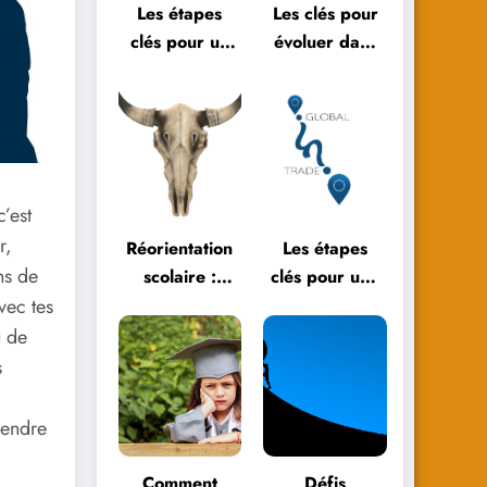
Les étapes
Les clés pour
clés pour un
évoluer dans
bilan de fin
l’éducation
d’année réussi
moderne
’est
r,
Réorientation
Les étapes
ns de
scolaire :
clés pour une
témoignages
réorientation
vec tes
et parcours
scolaire
u de
inspirants
réussie
s
rendre
Comment
Défis