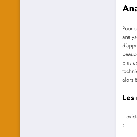
Ana
Pour c
analys
d’appre
beauco
plus a
techni
alors ê
Les
Il exis
: