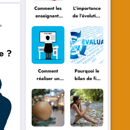
Comment les
L’importance
enseignants
de l’évolution
peuvent
personnelle
e
évoluer avec
dans le
les
parcours
méthodologies
éducatif
e ?
éducatives
Comment
Pourquoi le
réaliser un
bilan de fin
bilan de fin
d’année est
d’année
essentiel pour
efficace ?
votre
entreprise ?