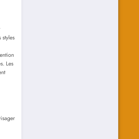
r
 styles
tention
s. Les
ent
isager