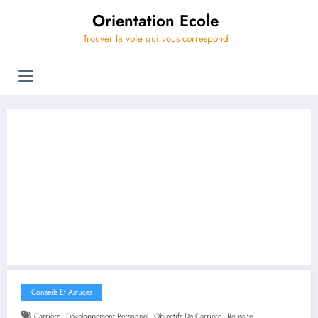
Aller
Orientation Ecole
au
contenu
Trouver la voie qui vous correspond
Conseils Et Astuces
,
,
,
Carrière
Développement Personnel
Objectifs De Carrière
Réussite