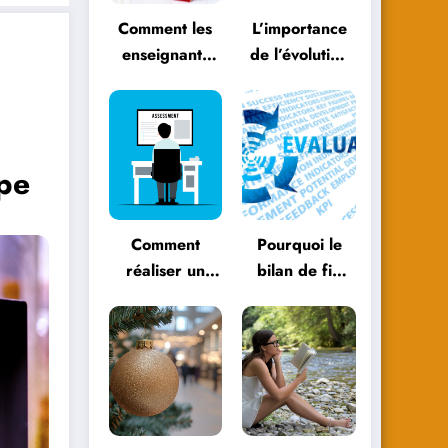
Comment les
L’importance
enseignants
de l’évolution
peuvent
personnelle
évoluer avec
dans le
les
parcours
méthodologies
éducatif
ipe
éducatives
Comment
Pourquoi le
réaliser un
bilan de fin
bilan de fin
d’année est
d’année
essentiel pour
efficace ?
votre
entreprise ?