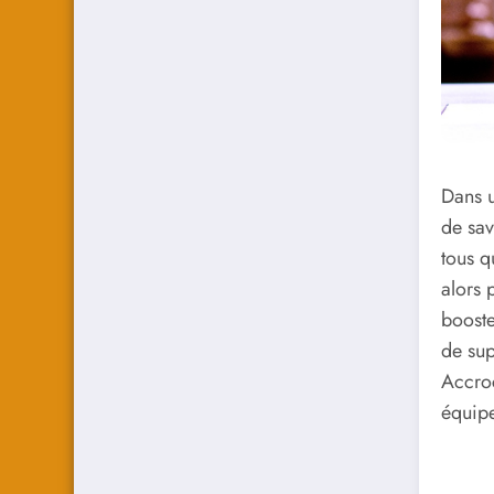
Dans u
de sav
tous q
alors 
booste
de sup
Accroc
équipe