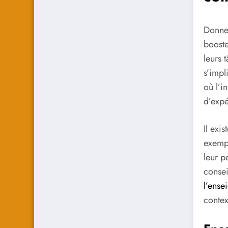
Donner
booste
leurs 
s’impl
où l’i
d’expé
Il exi
exempl
leur p
consei
l’ense
contex