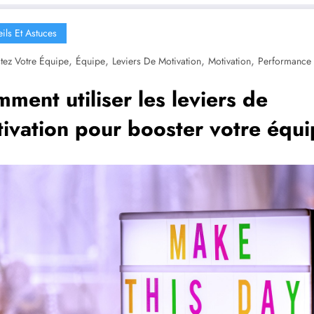
ils Et Astuces
,
,
,
,
tez Votre Équipe
Équipe
Leviers De Motivation
Motivation
Performance
ment utiliser les leviers de
ivation pour booster votre équ