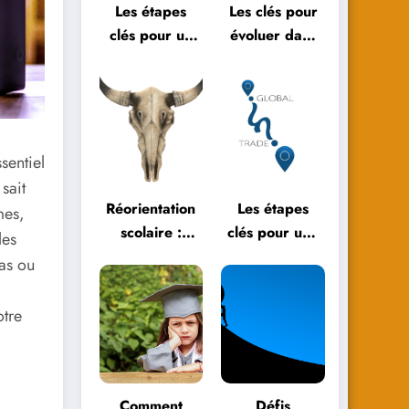
Les étapes
Les clés pour
clés pour un
évoluer dans
bilan de fin
l’éducation
d’année réussi
moderne
sentiel
sait
Réorientation
Les étapes
mes,
scolaire :
clés pour une
les
témoignages
réorientation
as ou
et parcours
scolaire
inspirants
réussie
tre
Comment
Défis