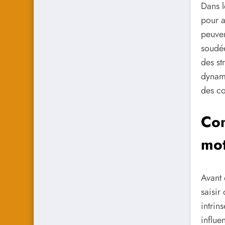
Dans l
pour a
peuven
soudée
des st
dynami
des co
Com
mot
Avant 
saisir
intrin
influe