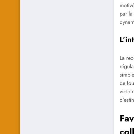
motivé
par la
dynami
L’in
La rec
régula
simpl
de fou
victoi
d’esti
Fav
col