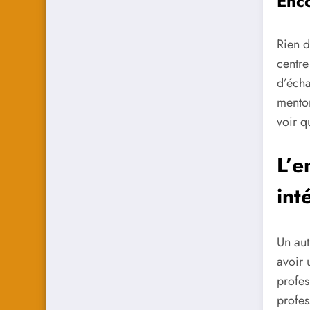
Enco
Rien d
centre
d’écha
mentor
voir q
L’e
int
Un aut
avoir 
profes
profes