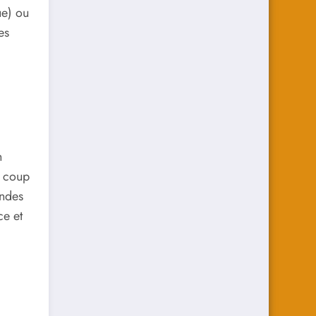
ue) ou
es
n
n coup
andes
ce et