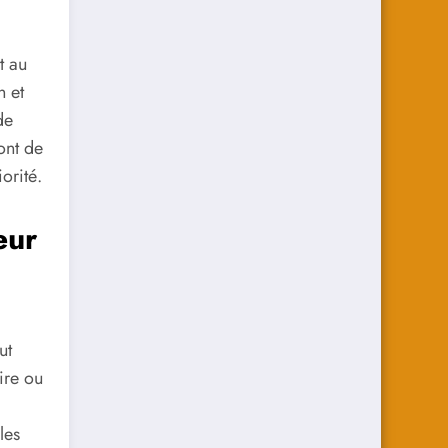
t au
n et
de
ont de
orité.
eur
ut
ire ou
les