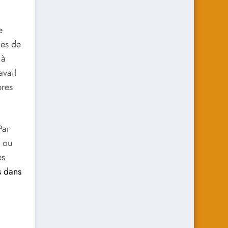
e
les de
 à
avail
bres
Par
l ou
es
s dans