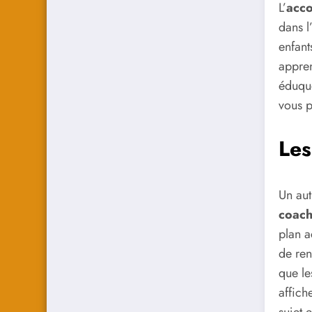
L’
acc
dans l
enfant
appren
éduque
vous p
Les
Un aut
coach
plan a
de ren
que le
affich
sujet 