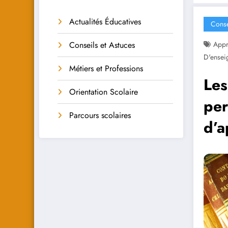
Actualités Éducatives
Conse
Conseils et Astuces
Appr
D'ensei
Métiers et Professions
Les
Orientation Scolaire
per
Parcours scolaires
d’a