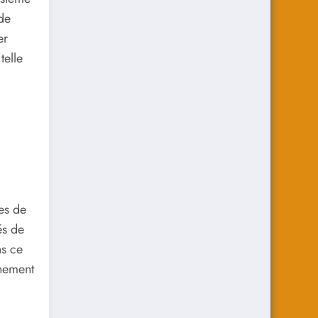
de
er
telle
es de
és de
ns ce
nement