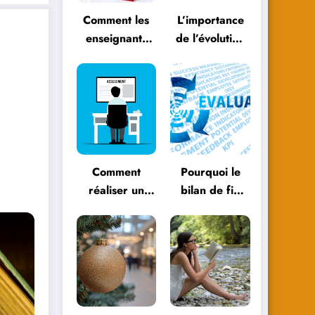
Comment les
L’importance
enseignants
de l’évolution
peuvent
personnelle
évoluer avec
dans le
les
parcours
méthodologies
éducatif
éducatives
Comment
Pourquoi le
réaliser un
bilan de fin
bilan de fin
d’année est
d’année
essentiel pour
efficace ?
votre
entreprise ?