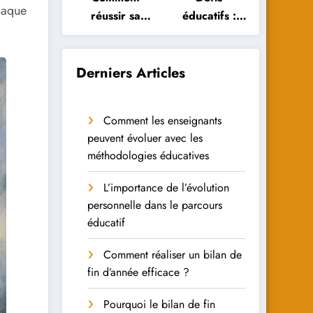
haque
réussir sa
éducatifs :
réorientation
Comment les
scolaire :
élèves
conseils et
peuvent-ils y
Derniers Articles
astuces
faire face ?
Comment les enseignants
peuvent évoluer avec les
méthodologies éducatives
L’importance de l’évolution
personnelle dans le parcours
éducatif
Comment réaliser un bilan de
fin d’année efficace ?
Pourquoi le bilan de fin