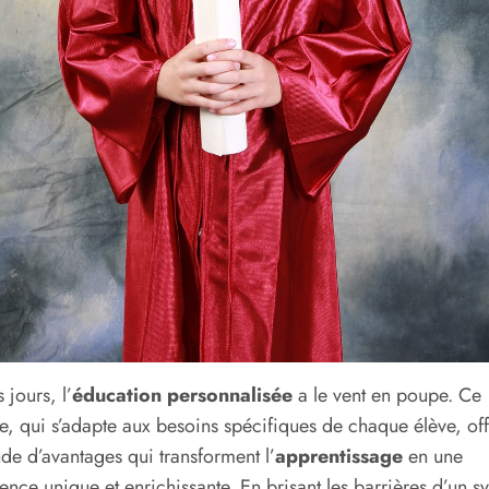
 jours, l’
éducation personnalisée
a le vent en poupe. Ce
, qui s’adapte aux besoins spécifiques de chaque élève, of
ude d’avantages qui transforment l’
apprentissage
en une
ence unique et enrichissante. En brisant les barrières d’un s