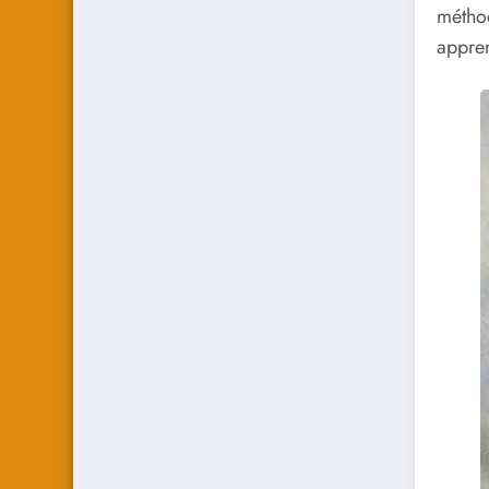
méthod
appren