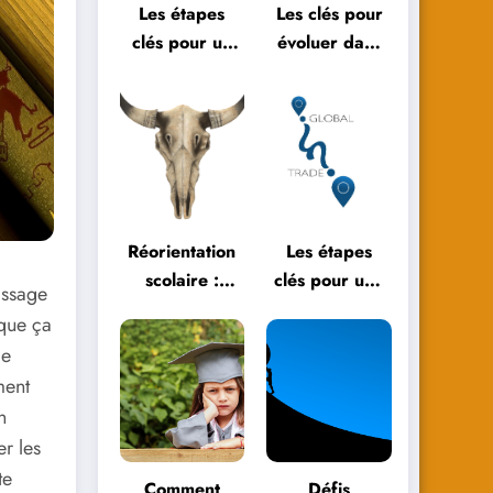
Les étapes
Les clés pour
clés pour un
évoluer dans
bilan de fin
l’éducation
d’année réussi
moderne
Réorientation
Les étapes
scolaire :
clés pour une
issage
témoignages
réorientation
 que ça
et parcours
scolaire
me
inspirants
réussie
ment
n
r les
te
Comment
Défis