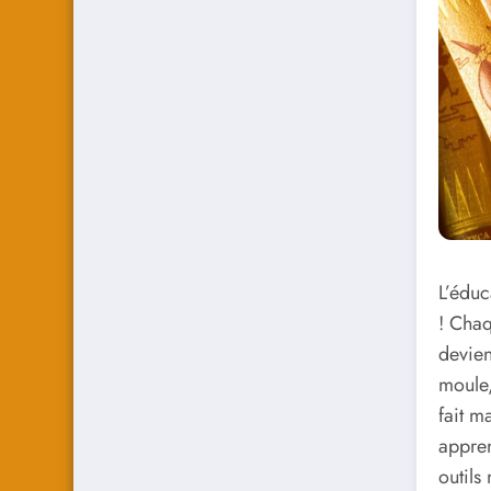
L’éduc
! Chaq
devien
moule,
fait m
appren
outils