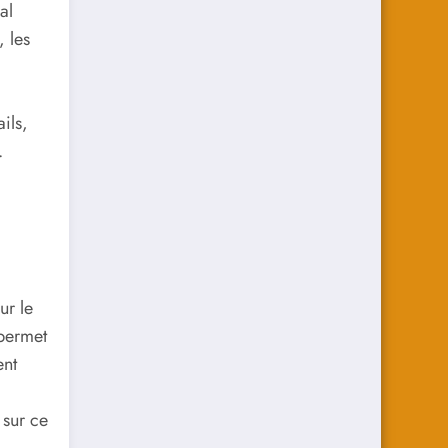
al
 les
ils,
.
ur le
permet
ent
 sur ce