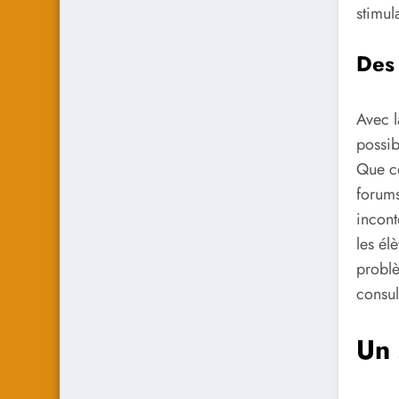
stimul
Des 
Avec 
possib
Que ce
forums
incont
les él
problè
consul
Un 