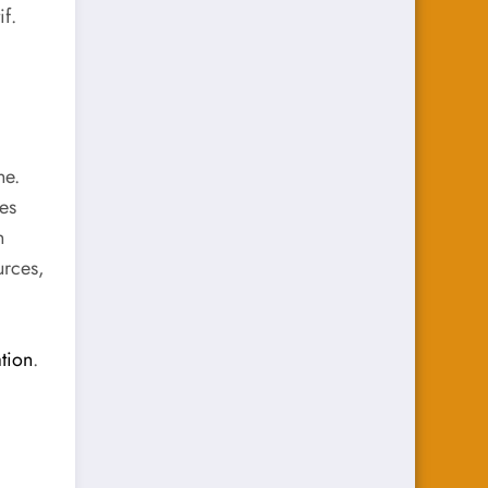
if.
ne.
es
n
urces,
tion
.