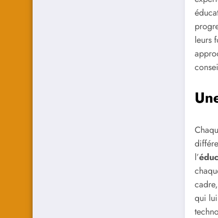
éducat
progre
leurs 
approc
consei
Une
Chaque
différ
l’
éduc
chaque
cadre,
qui lu
techno