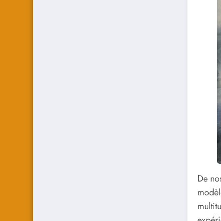
De nos
modèle
multit
expéri