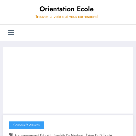
Aller
Orientation Ecole
au
contenu
Trouver la voie qui vous correspond
Conseils Et Astuces
,
,
,
Accompagnement Éducatif
Bienfaits Du Mentorat
Élèves En Difficulté