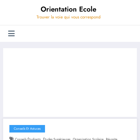
Aller
Orientation Ecole
au
contenu
Trouver la voie qui vous correspond
Conseils Et Astuces
,
,
,
Conseils Étudiants
Études Supérieures
Organisation Scolaire
Réussite