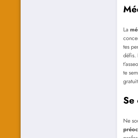
Méd
La
mé
concen
tes pe
défis.
t’asse
te sem
gratui
Se 
Ne sou
préoc