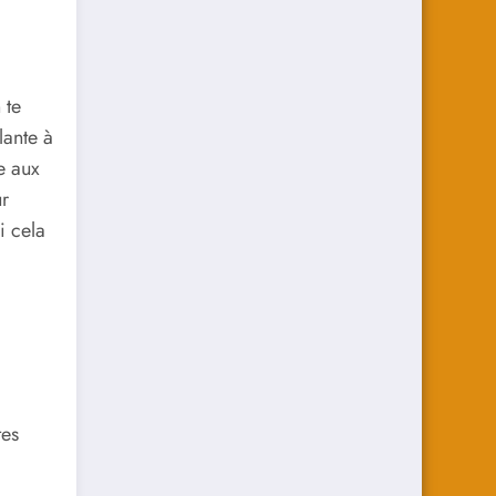
 te
lante à
e aux
r
i cela
tes