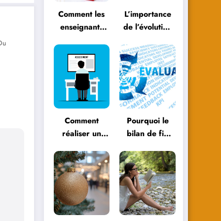
Comment les
L’importance
enseignants
de l’évolution
peuvent
personnelle
Du
évoluer avec
dans le
les
parcours
méthodologies
éducatif
éducatives
Comment
Pourquoi le
réaliser un
bilan de fin
bilan de fin
d’année est
d’année
essentiel pour
efficace ?
votre
entreprise ?