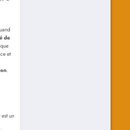
Quand
té de
aque
ce et
ion
.
 est un