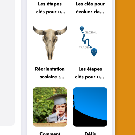
Les étapes
Les clés pour
clés pour un
évoluer dans
bilan de fin
l’éducation
d’année réussi
moderne
Réorientation
Les étapes
scolaire :
clés pour une
témoignages
réorientation
et parcours
scolaire
inspirants
réussie
Comment
Défis