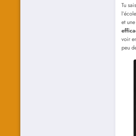
Tu sai
l’écol
et une
effic
voir e
peu de