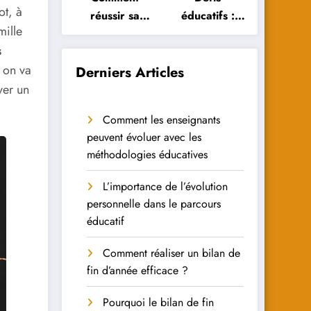
ot, à
réussir sa
éducatifs :
mille
réorientation
Comment les
s
scolaire :
élèves
, on va
conseils et
peuvent-ils y
Derniers Articles
astuces
faire face ?
ver un
Comment les enseignants
peuvent évoluer avec les
méthodologies éducatives
L’importance de l’évolution
personnelle dans le parcours
éducatif
Comment réaliser un bilan de
fin d’année efficace ?
Pourquoi le bilan de fin