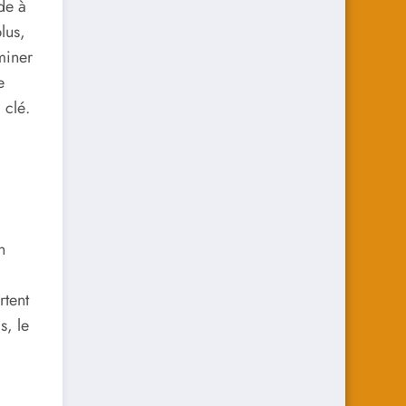
de à
lus,
miner
e
 clé.
n
rtent
s, le