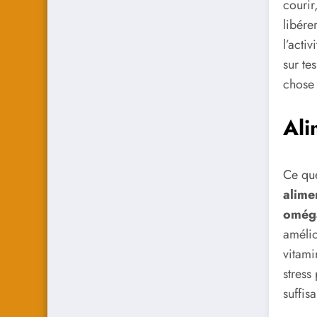
courir
libére
l’acti
sur te
chose 
Ali
Ce que
alime
omég
amélio
vitami
stress
suffis