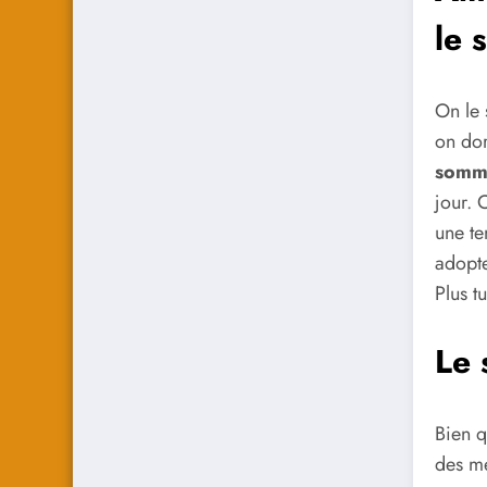
le 
On le 
on dor
somm
jour. 
une te
adopte
Plus t
Le 
Bien q
des me