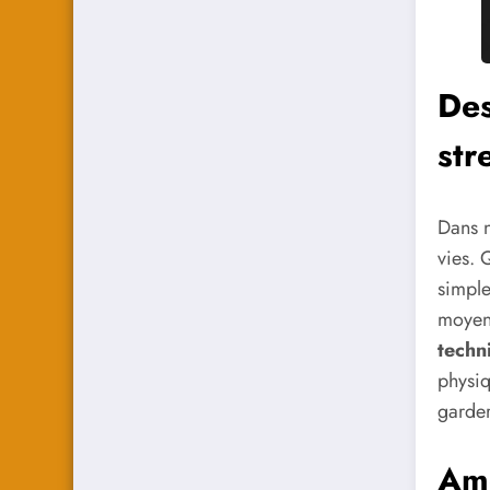
Des
str
Dans n
vies. Q
simple
moyens
techn
physiq
garde
Amé