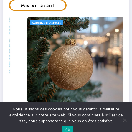
Mis en avant
CONSEILS ET ASTUCES
Les étapes clés pour un bilan de fin d’année
Nous utilisons des cookies pour vous garantir la meilleure
expérience sur notre site web. Si vous continuez à utiliser ce
réussi
site, nous supposerons que vous en êtes satisfait.
OK