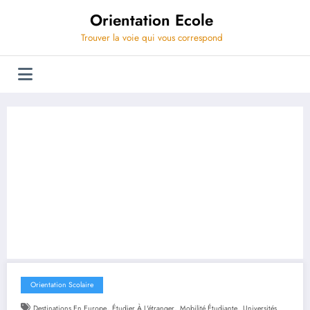
Aller
Orientation Ecole
au
contenu
Trouver la voie qui vous correspond
Orientation Scolaire
,
,
,
Destinations En Europe
Étudier À L'étranger
Mobilité Étudiante
Universités