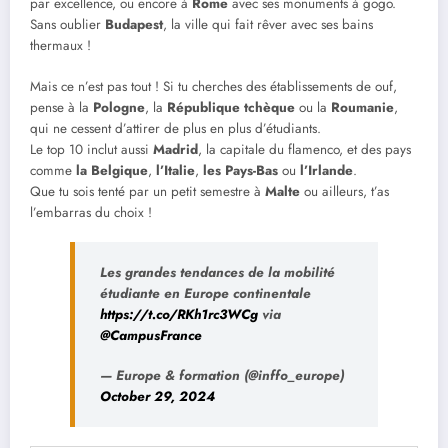
par excellence, ou encore à
Rome
avec ses monuments à gogo.
Sans oublier
Budapest
, la ville qui fait rêver avec ses bains
thermaux !
Mais ce n’est pas tout ! Si tu cherches des établissements de ouf,
pense à la
Pologne
, la
République tchèque
ou la
Roumanie
,
qui ne cessent d’attirer de plus en plus d’étudiants.
Le top 10 inclut aussi
Madrid
, la capitale du flamenco, et des pays
comme
la Belgique
,
l’Italie
,
les Pays-Bas
ou
l’Irlande
.
Que tu sois tenté par un petit semestre à
Malte
ou ailleurs, t’as
l’embarras du choix !
Les grandes tendances de la mobilité
étudiante en Europe continentale
https://t.co/RKh1rc3WCg
via
@CampusFrance
— Europe & formation (@inffo_europe)
October 29, 2024