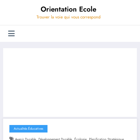
Aller
Orientation Ecole
au
contenu
Trouver la voie qui vous correspond
Actualités Éducatives
,
,
,
,
Avenir Durable
Développement Durable
Écologie
Planification Stratégique