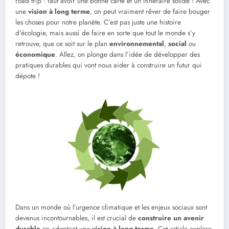
road trip : faut avoir une bonne carte et un itinéraire solide ! Avec
une
vision à long terme
, on peut vraiment rêver de faire bouger
les choses pour notre planète. C’est pas juste une histoire
d’écologie, mais aussi de faire en sorte que tout le monde s’y
retrouve, que ce soit sur le plan
environnemental
,
social
ou
économique
. Allez, on plonge dans l’idée de développer des
pratiques durables qui vont nous aider à construire un futur qui
dépote !
Dans un monde où l’urgence climatique et les enjeux sociaux sont
devenus incontournables, il est crucial de
construire un avenir
durable
en adoptant une
vision à long terme
. Cet article explore