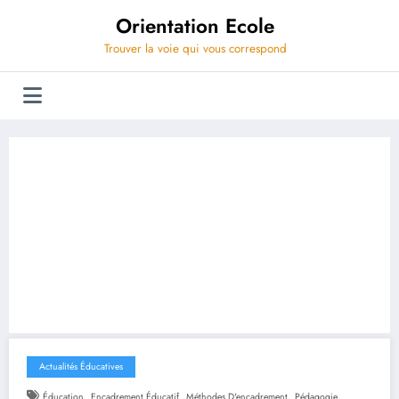
Aller
Orientation Ecole
au
contenu
Trouver la voie qui vous correspond
Actualités Éducatives
,
,
,
,
Éducation
Encadrement Éducatif
Méthodes D'encadrement
Pédagogie