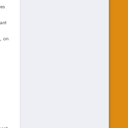
ves
ant
, on