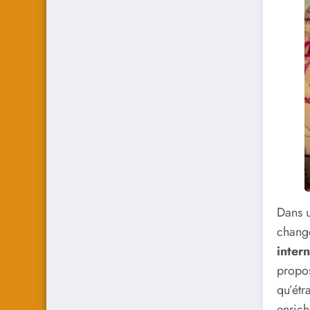
Dans u
change
inter
propos
qu’étr
enrich