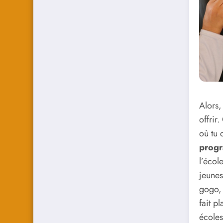
Alors,
offrir
où tu 
progr
l’écol
jeunes
gogo, 
fait p
écoles