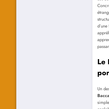
Concrè
étrang
struct
d’une 
appréh
appren
passan
Le 
por
Un des
Bacca
simple