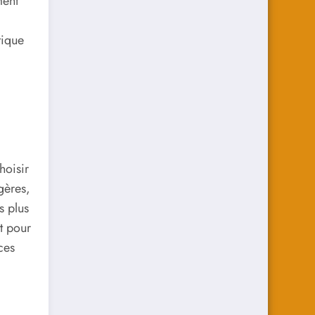
ment
tique
hoisir
gères,
s plus
t pour
ces