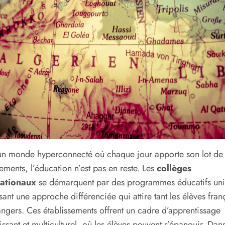
n monde hyperconnecté où chaque jour apporte son lot de
ments, l’éducation n’est pas en reste. Les
collèges
nationaux
se démarquent par des programmes éducatifs uni
ant une approche différenciée qui attire tant les élèves fran
angers. Ces établissements offrent un cadre d’apprentissage
issant et multiculturel, où les élèves peuvent s’épanouir. Dans