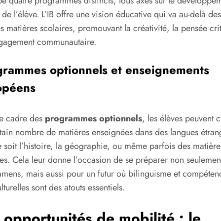
e quatre programmes distincts, tous axés sur le développe
 de l’élève. L’IB offre une vision éducative qui va au-delà des
s matières scolaires, promouvant la créativité, la pensée cri
engagement communautaire.
grammes optionnels et enseignements
opéens
le cadre des
programmes optionnels
, les élèves peuvent c
tain nombre de matières enseignées dans des langues étran
 soit l’histoire, la géographie, ou même parfois des matière
es. Cela leur donne l’occasion de se préparer non seulemen
amens, mais aussi pour un futur où bilinguisme et compéten
lturelles sont des atouts essentiels.
 opportunités de mobilité : le