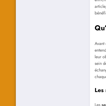
articl
bénéfi
Qu’
Avant 
enten
leur o
sein d
échang
chaque
Les 
Les
se