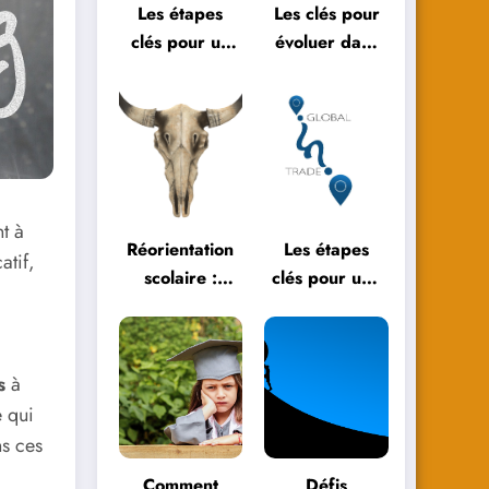
Les étapes
Les clés pour
clés pour un
évoluer dans
bilan de fin
l’éducation
d’année réussi
moderne
nt à
Réorientation
Les étapes
atif,
scolaire :
clés pour une
témoignages
réorientation
et parcours
scolaire
inspirants
réussie
s
à
 qui
ns ces
Comment
Défis