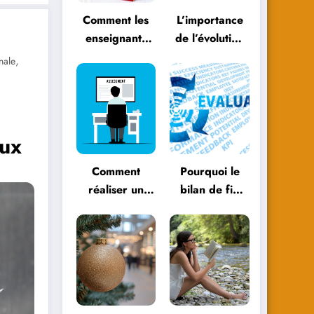
Comment les
L’importance
enseignants
de l’évolution
peuvent
personnelle
,
nale
évoluer avec
dans le
les
parcours
méthodologies
éducatif
éducatives
aux
Comment
Pourquoi le
réaliser un
bilan de fin
bilan de fin
d’année est
d’année
essentiel pour
efficace ?
votre
entreprise ?