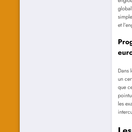
englob
global
simple
et l’
Pro
eur
Dans 
un cer
que ce
pointu
les ex
intercu
Les