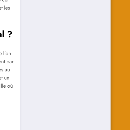
t les
al ?
e l’on
ent par
es au
t un
lle où