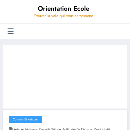
Aller
Orientation Ecole
au
contenu
Trouver la voie qui vous correspond
Conseils Et Astuces
,
,
,
,
Astuces Révisions
Conseils D'étude
Méthodes De Révision
Productivité