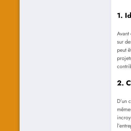
1. I
Avant 
sur de
peut ê
projet
contr
2. C
D’un c
mêmes 
incroy
l’entr