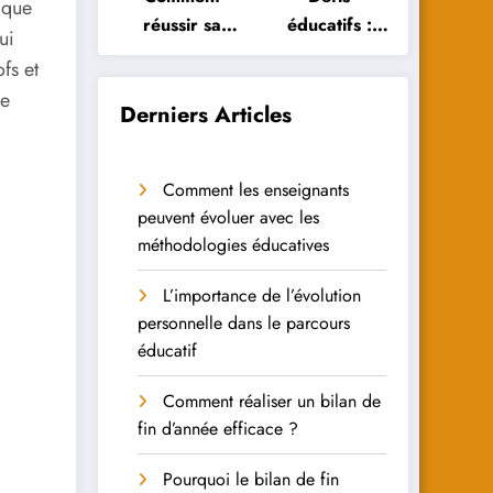
 que
réussir sa
éducatifs :
ui
réorientation
Comment les
fs et
scolaire :
élèves
ge
conseils et
peuvent-ils y
Derniers Articles
astuces
faire face ?
Comment les enseignants
peuvent évoluer avec les
méthodologies éducatives
L’importance de l’évolution
personnelle dans le parcours
éducatif
Comment réaliser un bilan de
fin d’année efficace ?
Pourquoi le bilan de fin