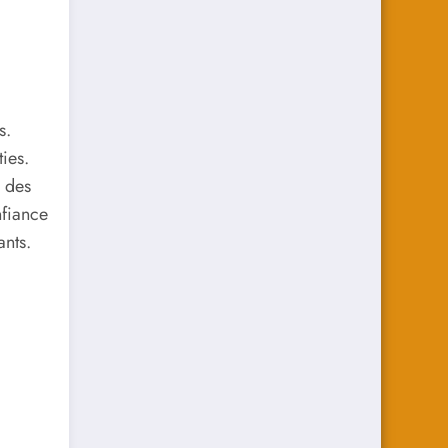
s.
ies.
, des
nfiance
ants.