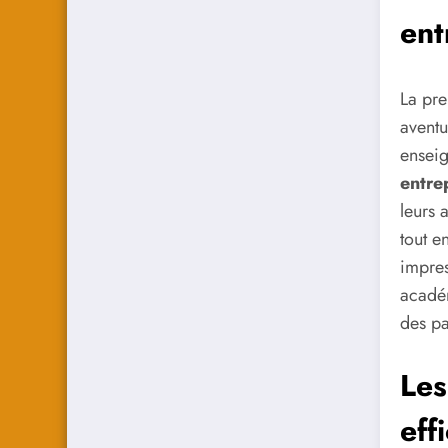
ent
La pre
aventu
enseig
entre
leurs 
tout e
impres
académ
des pa
Les
eff