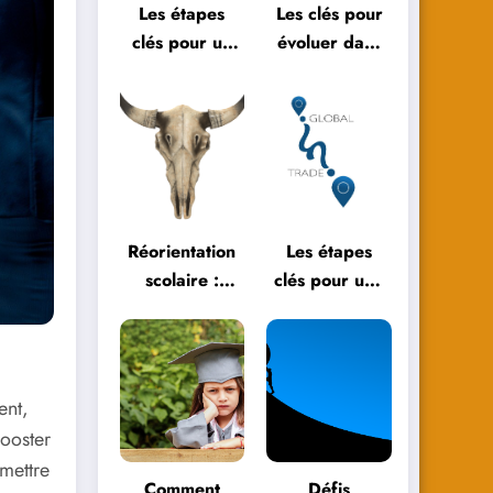
Les étapes
Les clés pour
clés pour un
évoluer dans
bilan de fin
l’éducation
d’année réussi
moderne
Réorientation
Les étapes
scolaire :
clés pour une
témoignages
réorientation
et parcours
scolaire
inspirants
réussie
ent,
booster
 mettre
Comment
Défis