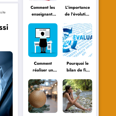
Comment les
L’importance
site
enseignants
de l’évolution
peuvent
personnelle
ssi
évoluer avec
dans le
les
parcours
méthodologies
éducatif
éducatives
Comment
Pourquoi le
réaliser un
bilan de fin
bilan de fin
d’année est
d’année
essentiel pour
efficace ?
votre
entreprise ?