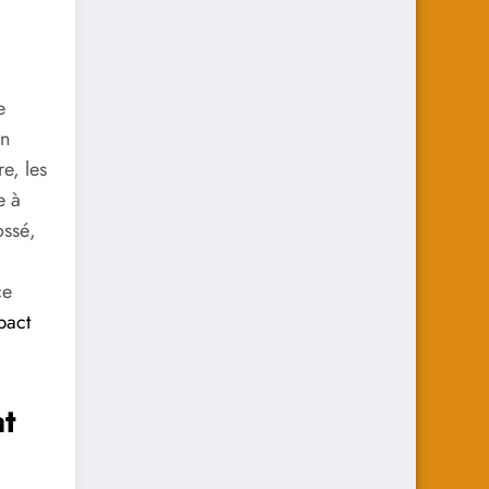
e
un
e, les
e à
ossé,
ce
pact
at