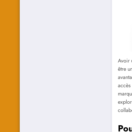
Avoir
être u
avanta
accès 
marque
explor
collab
Pou