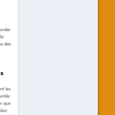
corder
la
me des
es
nt les
nités
er que
plan