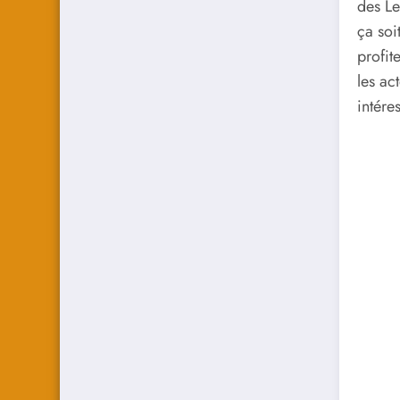
des Le
ça soi
profit
les ac
intéres