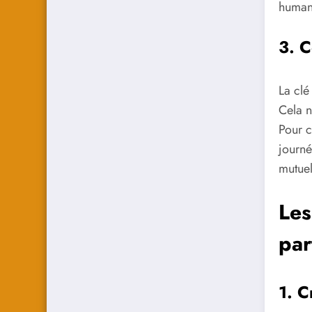
humani
3. C
La clé
Cela n
Pour c
journé
mutuel
Les
par
1. C